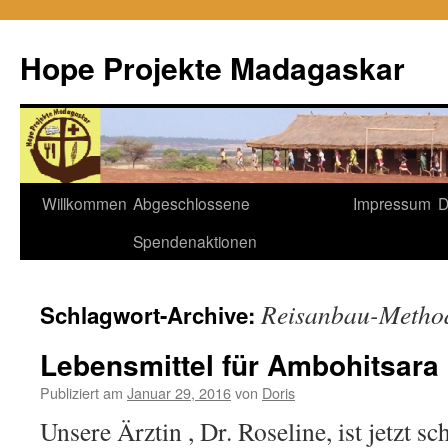
Hope Projekte Madagaskar
Zum
Willkommen
Abgeschlossene
Impressum
D
Inhalt
Spendenaktionen
springen
Reisanbau-Metho
Schlagwort-Archive:
Lebensmittel für Ambohitsara
Publiziert am
Januar 29, 2016
von
Doris
Unsere Ärztin , Dr. Roseline, ist jetzt sc