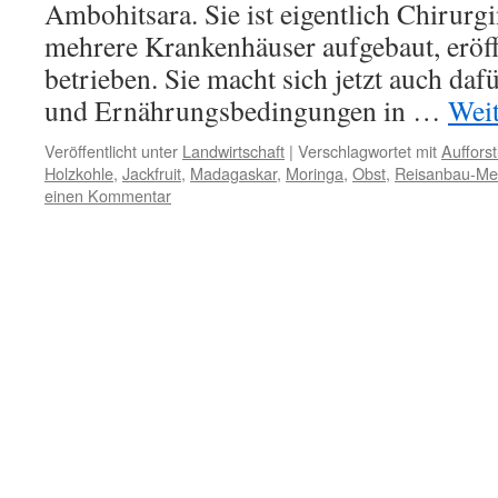
Ambohitsara. Sie ist eigentlich Chirurgi
mehrere Krankenhäuser aufgebaut, eröff
betrieben. Sie macht sich jetzt auch dafü
und Ernährungsbedingungen in …
Wei
Veröffentlicht unter
Landwirtschaft
|
Verschlagwortet mit
Auffors
Holzkohle
,
Jackfruit
,
Madagaskar
,
Moringa
,
Obst
,
Reisanbau-Me
einen Kommentar