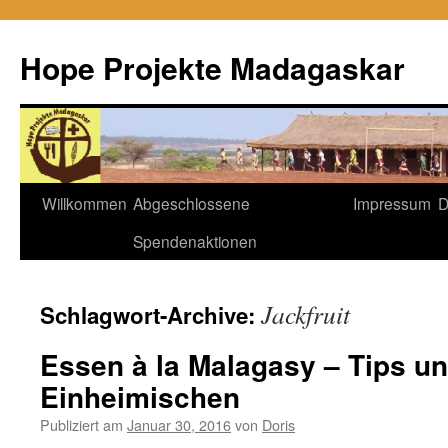
Hope Projekte Madagaskar
Zum
Willkommen
Abgeschlossene
Impressum
D
Inhalt
Spendenaktionen
springen
Jackfruit
Schlagwort-Archive:
Essen à la Malagasy – Tips un
Einheimischen
Publiziert am
Januar 30, 2016
von
Doris