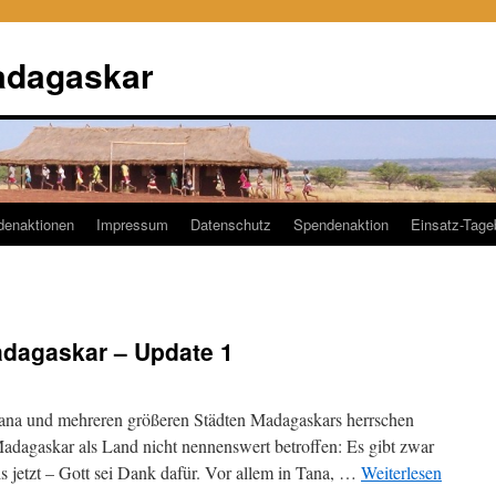
adagaskar
denaktionen
Impressum
Datenschutz
Spendenaktion
Einsatz-Tag
adagaskar – Update 1
na und mehreren größeren Städten Madagaskars herrschen
adagaskar als Land nicht nennenswert betroffen: Es gibt zwar
bis jetzt – Gott sei Dank dafür. Vor allem in Tana, …
Weiterlesen