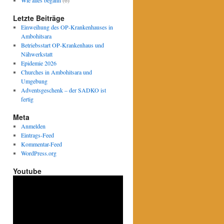
Wie alles begann
(6)
Letzte Beiträge
Einweihung des OP-Krankenhauses in
Ambohitsara
Betriebsstart OP-Krankenhaus und
Nähwerkstatt
Epidemie 2026
Churches in Ambohitsara und
Umgebung
Adventsgeschenk – der SADKO ist
fertig
Meta
Anmelden
Eintrags-Feed
Kommentar-Feed
WordPress.org
Youtube