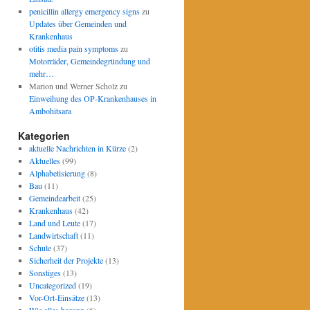
penicillin allergy emergency signs
zu
Updates über Gemeinden und
Krankenhaus
otitis media pain symptoms
zu
Motorräder, Gemeindegründung und
mehr…
Marion und Werner Scholz
zu
Einweihung des OP-Krankenhauses in
Ambohitsara
Kategorien
aktuelle Nachrichten in Kürze
(2)
Aktuelles
(99)
Alphabetisierung
(8)
Bau
(11)
Gemeindearbeit
(25)
Krankenhaus
(42)
Land und Leute
(17)
Landwirtschaft
(11)
Schule
(37)
Sicherheit der Projekte
(13)
Sonstiges
(13)
Uncategorized
(19)
Vor-Ort-Einsätze
(13)