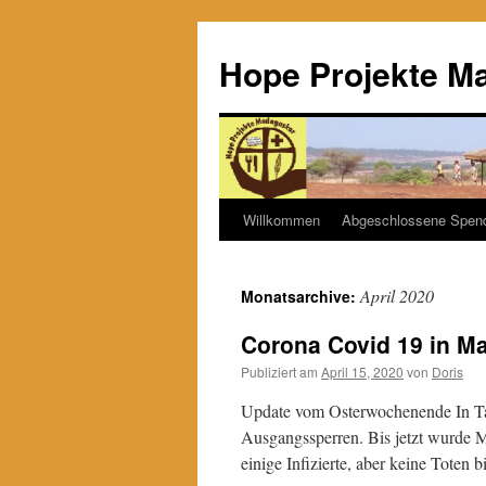
Hope Projekte M
Willkommen
Abgeschlossene Spen
Zum
Inhalt
April 2020
Monatsarchive:
springen
Corona Covid 19 in M
Publiziert am
April 15, 2020
von
Doris
Update vom Osterwochenende In Ta
Ausgangssperren. Bis jetzt wurde M
einige Infizierte, aber keine Toten 