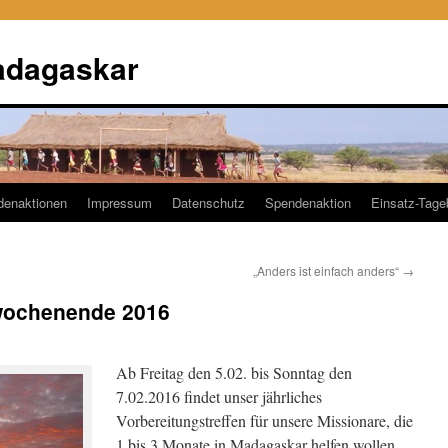
adagaskar
denaktionen
Impressum
Datenschutz
Spendenaktion
Einsatz-Tag
„Anders ist einfach anders“
→
swochenende 2016
Ab Freitag den 5.02. bis Sonntag den
7.02.2016 findet unser jährliches
Vorbereitungstreffen für unsere Missionare, die
1 bis 3 Monate in Madagaskar helfen wollen,