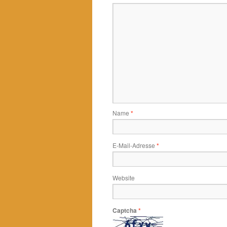
Name
*
E-Mail-Adresse
*
Website
Captcha
*