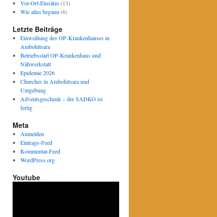
Vor-Ort-Einsätze
(13)
Wie alles begann
(6)
Letzte Beiträge
Einweihung des OP-Krankenhauses in
Ambohitsara
Betriebsstart OP-Krankenhaus und
Nähwerkstatt
Epidemie 2026
Churches in Ambohitsara und
Umgebung
Adventsgeschenk – der SADKO ist
fertig
Meta
Anmelden
Eintrags-Feed
Kommentar-Feed
WordPress.org
Youtube