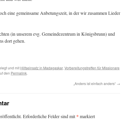
ch eine gemeinsame Anbetungszeit, in der wir zusammen Lieder
chten (in unserem evg. Gemeindezentrum in Königsbrunn) und
ns dort gehen.
legt und mit
Hilfseinsatz in Madagaskar
,
Vorbereitungstreffen für Missionare
auf den
Permalink
.
„Anders ist einfach anders“
→
tar
*
öffentlicht.
Erforderliche Felder sind mit
markiert