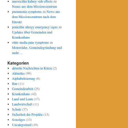
amoxicillin kidney side effects
zu
Neues aus dem Missionszentrum
pneumonia symptoms
zu
News aus
dem Missionszentrum nach dem
Einsatz
penicillin allergy emergency signs
zu
Updates über Gemeinden und
Krankenhaus
otitis media pain symptoms
zu
Motorräder, Gemeindegründung und
mehr…
Kategorien
aktuelle Nachrichten in Kürze
(2)
Aktuelles
(99)
Alphabetisierung
(8)
Bau
(11)
Gemeindearbeit
(25)
Krankenhaus
(42)
Land und Leute
(17)
Landwirtschaft
(11)
Schule
(37)
Sicherheit der Projekte
(13)
Sonstiges
(13)
Uncategorized
(19)