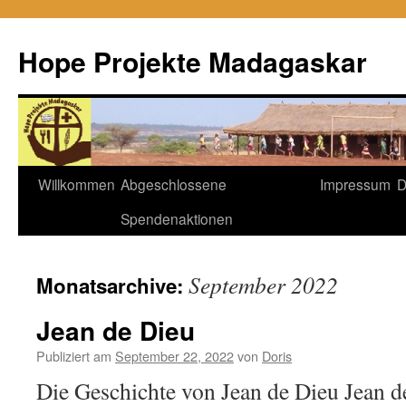
Hope Projekte Madagaskar
Zum
Willkommen
Abgeschlossene
Impressum
D
Inhalt
Spendenaktionen
springen
September 2022
Monatsarchive:
Jean de Dieu
Publiziert am
September 22, 2022
von
Doris
Die Geschichte von Jean de Dieu Jean de