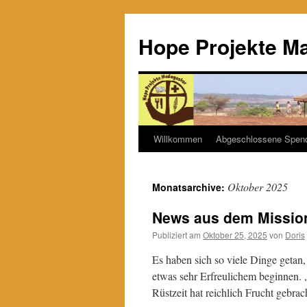
Hope Projekte M
Willkommen
Abgeschlossene Spen
Zum
Inhalt
Oktober 2025
Monatsarchive:
springen
News aus dem Missio
Publiziert am
Oktober 25, 2025
von
Doris
Es haben sich so viele Dinge getan,
etwas sehr Erfreulichem beginnen. 
Rüstzeit hat reichlich Frucht gebr