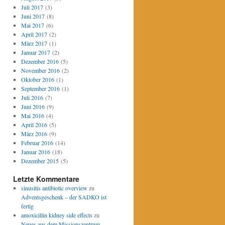
Juli 2017
(3)
Juni 2017
(8)
Mai 2017
(6)
April 2017
(2)
März 2017
(1)
Januar 2017
(2)
Dezember 2016
(5)
November 2016
(2)
Oktober 2016
(1)
September 2016
(1)
Juli 2016
(7)
Juni 2016
(9)
Mai 2016
(4)
April 2016
(5)
März 2016
(9)
Februar 2016
(14)
Januar 2016
(18)
Dezember 2015
(5)
Letzte Kommentare
sinusitis antibiotic overview
zu
Adventsgeschenk – der SADKO ist
fertig
amoxicillin kidney side effects
zu
Neues aus dem Missionszentrum