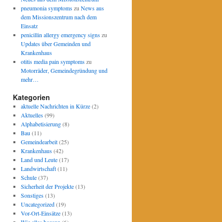
pneumonia symptoms
zu
News aus
dem Missionszentrum nach dem
Einsatz
penicillin allergy emergency signs
zu
Updates über Gemeinden und
Krankenhaus
otitis media pain symptoms
zu
Motorräder, Gemeindegründung und
mehr…
Kategorien
aktuelle Nachrichten in Kürze
(2)
Aktuelles
(99)
Alphabetisierung
(8)
Bau
(11)
Gemeindearbeit
(25)
Krankenhaus
(42)
Land und Leute
(17)
Landwirtschaft
(11)
Schule
(37)
Sicherheit der Projekte
(13)
Sonstiges
(13)
Uncategorized
(19)
Vor-Ort-Einsätze
(13)