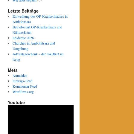
Wie alles begann
(6)
Letzte Beiträge
Einweihung des OP-Krankenhauses in
Ambohitsara
Betriebsstart OP-Krankenhaus und
Nähwerkstatt
Epidemie 2026
Churches in Ambohitsara und
Umgebung
Adventsgeschenk – der SADKO ist
fertig
Meta
Anmelden
Eintrags-Feed
Kommentar-Feed
WordPress.org
Youtube