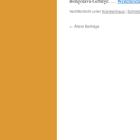
Bongolava-Gebirge. …
Weiterlese
Veröffentlicht unter
Krankenhaus
|
Schrei
←
Ältere Beiträge