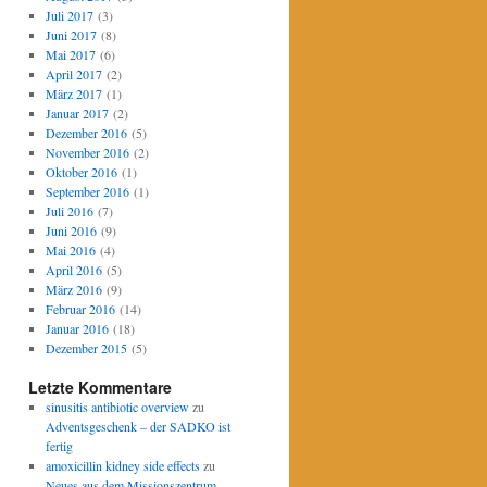
Juli 2017
(3)
Juni 2017
(8)
Mai 2017
(6)
April 2017
(2)
März 2017
(1)
Januar 2017
(2)
Dezember 2016
(5)
November 2016
(2)
Oktober 2016
(1)
September 2016
(1)
Juli 2016
(7)
Juni 2016
(9)
Mai 2016
(4)
April 2016
(5)
März 2016
(9)
Februar 2016
(14)
Januar 2016
(18)
Dezember 2015
(5)
Letzte Kommentare
sinusitis antibiotic overview
zu
Adventsgeschenk – der SADKO ist
fertig
amoxicillin kidney side effects
zu
Neues aus dem Missionszentrum