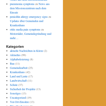
pneumonia symptoms
zu
News aus
dem Missionszentrum nach dem
Einsatz
penicillin allergy emergency signs
zu
Updates über Gemeinden und
Krankenhaus
otitis media pain symptoms
zu
Motorräder, Gemeindegründung und
mehr…
Kategorien
aktuelle Nachrichten in Kürze
(2)
Aktuelles
(99)
Alphabetisierung
(8)
Bau
(11)
Gemeindearbeit
(25)
Krankenhaus
(42)
Land und Leute
(17)
Landwirtschaft
(11)
Schule
(37)
Sicherheit der Projekte
(13)
Sonstiges
(13)
Uncategorized
(19)
Vor-Ort-Einsätze
(13)