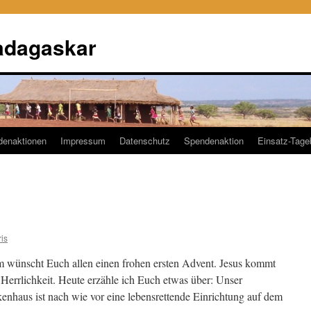
adagaskar
denaktionen
Impressum
Datenschutz
Spendenaktion
Einsatz-Tag
is
 wünscht Euch allen einen frohen ersten Advent. Jesus kommt
Herrlichkeit. Heute erzähle ich Euch etwas über: Unser
haus ist nach wie vor eine lebensrettende Einrichtung auf dem