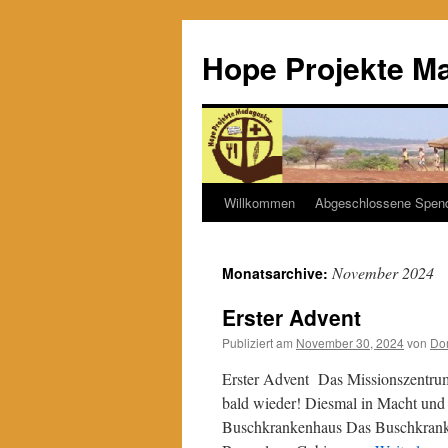
Hope Projekte M
Willkommen
Abgeschlossene Spen
Zum
Inhalt
November 2024
Monatsarchive:
springen
Erster Advent
Publiziert am
November 30, 2024
von
Dor
Erster Advent Das Missionszentrum
bald wieder! Diesmal in Macht und 
Buschkrankenhaus Das Buschkranken