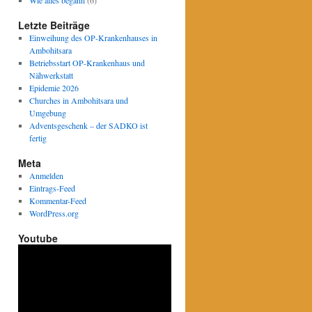
Wie alles begann
(6)
Letzte Beiträge
Einweihung des OP-Krankenhauses in
Ambohitsara
Betriebsstart OP-Krankenhaus und
Nähwerkstatt
Epidemie 2026
Churches in Ambohitsara und
Umgebung
Adventsgeschenk – der SADKO ist
fertig
Meta
Anmelden
Eintrags-Feed
Kommentar-Feed
WordPress.org
Youtube