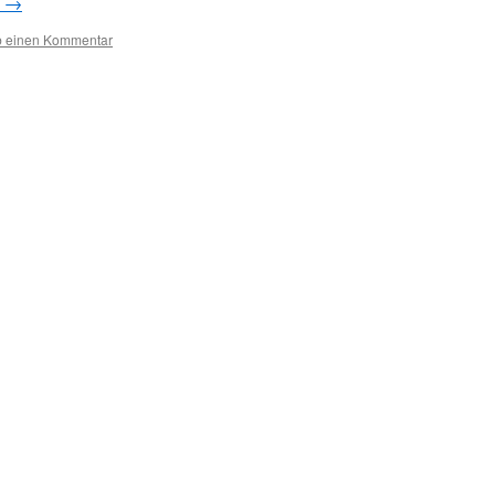
n
→
b einen Kommentar