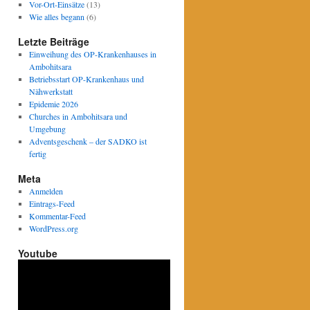
Vor-Ort-Einsätze
(13)
Wie alles begann
(6)
Letzte Beiträge
Einweihung des OP-Krankenhauses in
Ambohitsara
Betriebsstart OP-Krankenhaus und
Nähwerkstatt
Epidemie 2026
Churches in Ambohitsara und
Umgebung
Adventsgeschenk – der SADKO ist
fertig
Meta
Anmelden
Eintrags-Feed
Kommentar-Feed
WordPress.org
Youtube