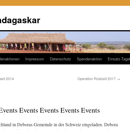
adagaskar
denaktionen
Impressum
Datenschutz
Spendenaktion
Einsatz-Tag
seit 2014
Operation Rüstzeit 2017
→
Events Events Events Events Events
chland in Deboras Gemeinde in der Schweiz eingeladen. Debora