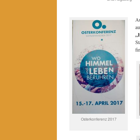
Au
au
„H
St
fi
Osterkonferenz 2017