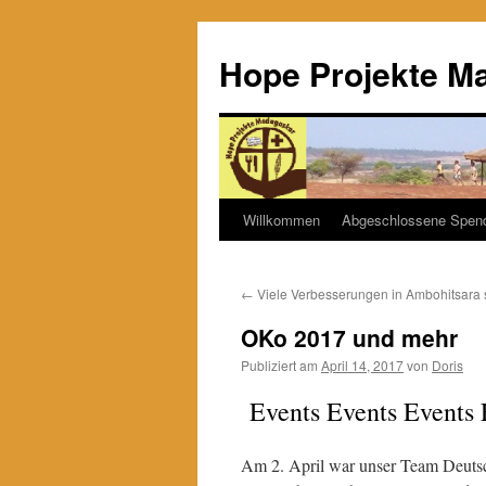
Hope Projekte M
Willkommen
Abgeschlossene Spen
Zum
Inhalt
←
Viele Verbesserungen in Ambohitsara 
springen
OKo 2017 und mehr
Publiziert am
April 14, 2017
von
Doris
Events Events Events 
Am 2. April war unser Team Deuts