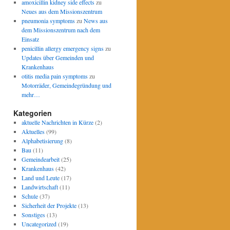
amoxicillin kidney side effects
zu
Neues aus dem Missionszentrum
pneumonia symptoms
zu
News aus
dem Missionszentrum nach dem
Einsatz
penicillin allergy emergency signs
zu
Updates über Gemeinden und
Krankenhaus
otitis media pain symptoms
zu
Motorräder, Gemeindegründung und
mehr…
Kategorien
aktuelle Nachrichten in Kürze
(2)
Aktuelles
(99)
Alphabetisierung
(8)
Bau
(11)
Gemeindearbeit
(25)
Krankenhaus
(42)
Land und Leute
(17)
Landwirtschaft
(11)
Schule
(37)
Sicherheit der Projekte
(13)
Sonstiges
(13)
Uncategorized
(19)