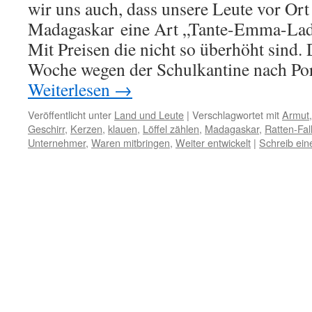
wir uns auch, dass unsere Leute vor Or
Madagaskar eine Art „Tante-Emma-Lad
Mit Preisen die nicht so überhöht sind.
Woche wegen der Schulkantine nach Po
Weiterlesen
→
Veröffentlicht unter
Land und Leute
|
Verschlagwortet mit
Armut
Geschirr
,
Kerzen
,
klauen
,
Löffel zählen
,
Madagaskar
,
Ratten-Fal
Unternehmer
,
Waren mitbringen
,
Weiter entwickelt
|
Schreib ei