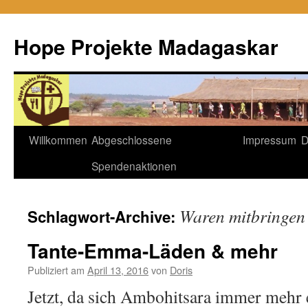
Hope Projekte Madagaskar
Zum
Willkommen
Abgeschlossene
Impressum
D
Inhalt
Spendenaktionen
springen
Waren mitbringen
Schlagwort-Archive:
Tante-Emma-Läden & mehr
Publiziert am
April 13, 2016
von
Doris
Jetzt, da sich Ambohitsara immer mehr 