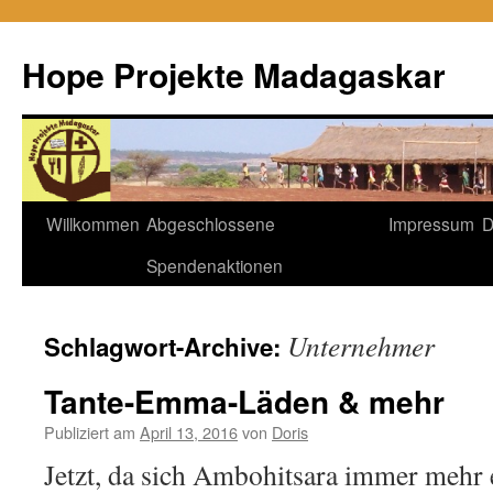
Hope Projekte Madagaskar
Zum
Willkommen
Abgeschlossene
Impressum
D
Inhalt
Spendenaktionen
springen
Unternehmer
Schlagwort-Archive:
Tante-Emma-Läden & mehr
Publiziert am
April 13, 2016
von
Doris
Jetzt, da sich Ambohitsara immer mehr 