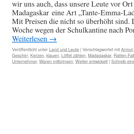
wir uns auch, dass unsere Leute vor Or
Madagaskar eine Art „Tante-Emma-Lad
Mit Preisen die nicht so überhöht sind.
Woche wegen der Schulkantine nach Po
Weiterlesen
→
Veröffentlicht unter
Land und Leute
|
Verschlagwortet mit
Armut
Geschirr
,
Kerzen
,
klauen
,
Löffel zählen
,
Madagaskar
,
Ratten-Fal
Unternehmer
,
Waren mitbringen
,
Weiter entwickelt
|
Schreib ei