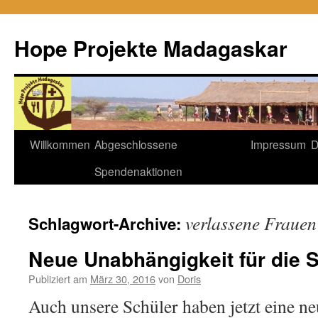
Hope Projekte Madagaskar
Zum
Willkommen
Abgeschlossene
Impressum
D
Inhalt
Spendenaktionen
springen
verlassene Frauen
Schlagwort-Archive:
Neue Unabhängigkeit für die 
Publiziert am
März 30, 2016
von
Doris
Auch unsere Schüler haben jetzt eine n