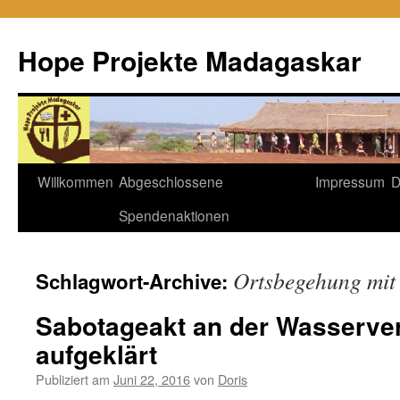
Hope Projekte Madagaskar
Zum
Willkommen
Abgeschlossene
Impressum
D
Inhalt
Spendenaktionen
springen
Ortsbegehung mi
Schlagwort-Archive:
Sabotageakt an der Wasserve
aufgeklärt
Publiziert am
Juni 22, 2016
von
Doris