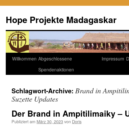
Hope Projekte Madagaskar
Zum
Willkommen
Abgeschlossene
Impressum
D
Inhalt
Spendenaktionen
springen
Brand in Ampitilim
Schlagwort-Archive:
Suzette Updates
Der Brand in Ampitilimaiky – 
Publiziert am
März 30, 2023
von
Doris