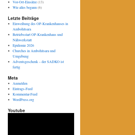
Vor-Ort-Einsätze
(13)
Wie alles begann
(6)
Letzte Beiträge
Einweihung des OP-Krankenhauses in
Ambohitsara
Betriebsstart OP-Krankenhaus und
Nähwerkstatt
Epidemie 2026
Churches in Ambohitsara und
Umgebung
Adventsgeschenk – der SADKO ist
fertig
Meta
Anmelden
Eintrags-Feed
Kommentar-Feed
WordPress.org
Youtube