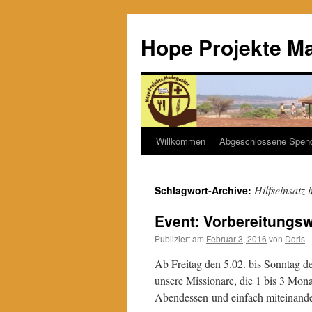
Hope Projekte M
Willkommen
Abgeschlossene Spen
Zum
Inhalt
Hilfseinsatz
Schlagwort-Archive:
springen
Event: Vorbereitung
Publiziert am
Februar 3, 2016
von
Doris
Ab Freitag den 5.02. bis Sonntag de
unsere Missionare, die 1 bis 3 Mona
Abendessen und einfach miteinan