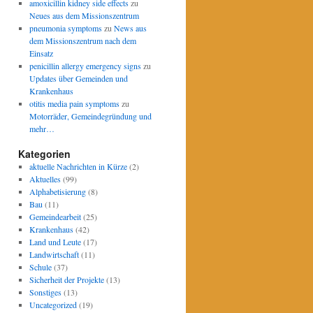
amoxicillin kidney side effects
zu
Neues aus dem Missionszentrum
pneumonia symptoms
zu
News aus
dem Missionszentrum nach dem
Einsatz
penicillin allergy emergency signs
zu
Updates über Gemeinden und
Krankenhaus
otitis media pain symptoms
zu
Motorräder, Gemeindegründung und
mehr…
Kategorien
aktuelle Nachrichten in Kürze
(2)
Aktuelles
(99)
Alphabetisierung
(8)
Bau
(11)
Gemeindearbeit
(25)
Krankenhaus
(42)
Land und Leute
(17)
Landwirtschaft
(11)
Schule
(37)
Sicherheit der Projekte
(13)
Sonstiges
(13)
Uncategorized
(19)