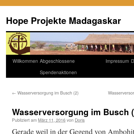
Hope Projekte Madagaskar
Zum
Willkommen
Abgeschlossene
Impressum
D
Inhalt
Spendenaktionen
springen
←
Wasserversorgung im Busch (2)
Wasserversorg
Wasserversorgung im Busch (
Publiziert am
März 11, 2016
von
Doris
Gerade weil in der Gegend von Ambohit