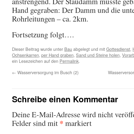
anstrengend. Der Staudamm musste geba
Hand gegraben: Der Damm und die unte
Rohrleitungen – ca. 2km.
Fortsetzung folgt….
Dieser Beitrag wurde unter
Bau
abgelegt und mit
Gottesdienst
,
Ochsenkarren
,
per Hand graben
,
Sand und Steine holen
,
Vorar
ein Lesezeichen auf den
Permalink
.
←
Wasserversorgung im Busch (2)
Wasserversorg
Schreibe einen Kommentar
Deine E-Mail-Adresse wird nicht veröffe
*
Felder sind mit
markiert