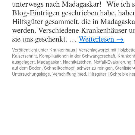
unterwegs nach Madagaskar! Wie ich s
Blog-Einträgen geschrieben habe, haben
Hilfsgüter gesammelt, die in Madagaska
werden. Verschiedene Krankenhäuser u
sie uns geschenkt. …
Weiterlesen
→
Veröffentlicht unter
Krankenhaus
|
Verschlagwortet mit
Holzbett
Kaiserschnitt
,
Komplikationen in der Schwangerschaft
,
Kranken
ausgelagert
,
Madagaskar
,
Nachtkästchen
,
Notfall-Evakuierung
,
auf dem Boden
,
Schnellkochtopf
,
schwer zu reinigen
,
Sterilisier
Untersuchungsliege
,
Verschiffung med. Hilfsgüter
|
Schreib ein