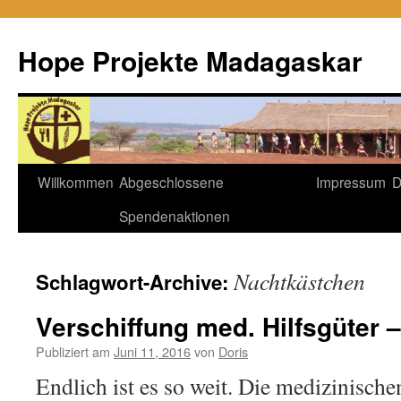
Hope Projekte Madagaskar
Zum
Willkommen
Abgeschlossene
Impressum
D
Inhalt
Spendenaktionen
springen
Nachtkästchen
Schlagwort-Archive:
Verschiffung med. Hilfsgüter –
Publiziert am
Juni 11, 2016
von
Doris
Endlich ist es so weit. Die medizinische