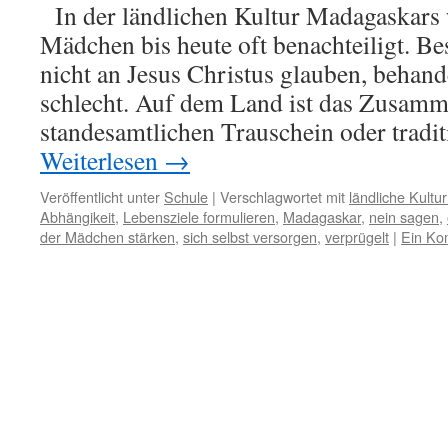
In der ländlichen Kultur Madagaskars
Mädchen bis heute oft benachteiligt. B
nicht an Jesus Christus glauben, behande
schlecht. Auf dem Land ist das Zusam
standesamtlichen Trauschein oder tradit
Weiterlesen
→
Veröffentlicht unter
Schule
|
Verschlagwortet mit
ländliche Kultu
Abhängikeit
,
Lebensziele formulieren
,
Madagaskar
,
nein sagen
,
der Mädchen stärken
,
sich selbst versorgen
,
verprügelt
|
Ein Ko