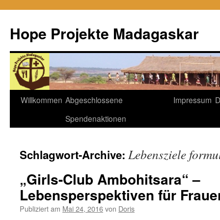
Hope Projekte Madagaskar
Zum
Willkommen
Abgeschlossene
Impressum
D
Inhalt
Spendenaktionen
springen
Lebensziele formu
Schlagwort-Archive:
„Girls-Club Ambohitsara“ –
Lebensperspektiven für Frau
Publiziert am
Mai 24, 2016
von
Doris