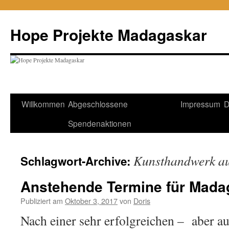
Hope Projekte Madagaskar
Zum
Willkommen
Abgeschlossene
Impressum
D
Inhalt
Spendenaktionen
springen
Kunsthandwerk a
Schlagwort-Archive:
Anstehende Termine für Mada
Publiziert am
Oktober 3, 2017
von
Doris
Nach einer sehr erfolgreichen – aber 