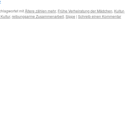
→
chlagwortet mit
Ältere zählen mehr
,
Frühe Verheiratung der Mädchen
,
Kultur-
Kultur
,
reibungsarme Zusammenarbeit
,
Sippe
|
Schreib einen Kommentar