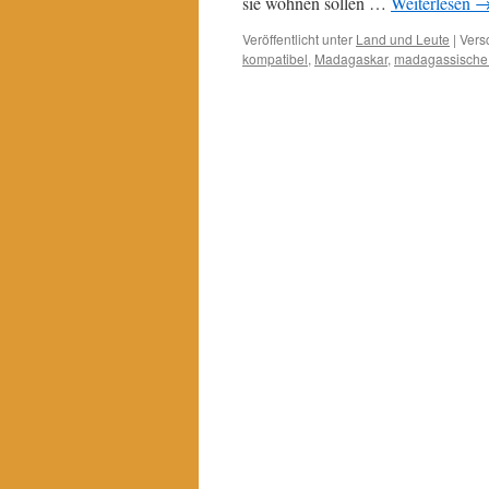
sie wohnen sollen …
Weiterlesen
Veröffentlicht unter
Land und Leute
|
Vers
kompatibel
,
Madagaskar
,
madagassische 