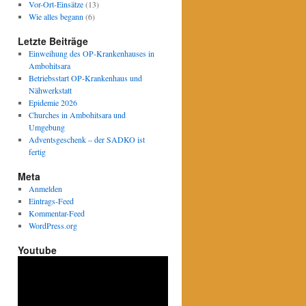
Vor-Ort-Einsätze
(13)
Wie alles begann
(6)
Letzte Beiträge
Einweihung des OP-Krankenhauses in
Ambohitsara
Betriebsstart OP-Krankenhaus und
Nähwerkstatt
Epidemie 2026
Churches in Ambohitsara und
Umgebung
Adventsgeschenk – der SADKO ist
fertig
Meta
Anmelden
Eintrags-Feed
Kommentar-Feed
WordPress.org
Youtube