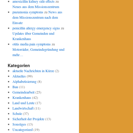
amoxicillin kidney side effects
zu
Neues aus dem Missionszentrum
pneumonia symptoms
zu
News aus
dem Missionszentrum nach dem
Einsatz
penicillin allergy emergency signs
zu
Updates über Gemeinden und
Krankenhaus
otitis media pain symptoms
zu
Motorräder, Gemeindegründung und
mehr…
Kategorien
aktuelle Nachrichten in Kürze
(2)
Aktuelles
(99)
Alphabetisierung
(8)
Bau
(11)
Gemeindearbeit
(25)
Krankenhaus
(42)
Land und Leute
(17)
Landwirtschaft
(11)
Schule
(37)
Sicherheit der Projekte
(13)
Sonstiges
(13)
Uncategorized
(19)