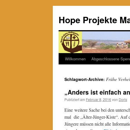
Hope Projekte M
Willkommen
Abgeschlossene Spen
Zum
Inhalt
Frühe Verhe
Schlagwort-Archive:
springen
„Anders ist einfach an
Publiziert am
Februar 8, 2016
von
Doris
Eine weitere Sache bei den untersc
mal die „Älter-Jünger-Kiste“. Auf 
Jüngere müssen nicht alle Informati