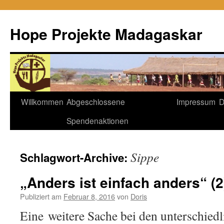
Hope Projekte Madagaskar
Zum
Willkommen
Abgeschlossene
Impressum
D
Inhalt
Spendenaktionen
springen
Sippe
Schlagwort-Archive:
„Anders ist einfach anders“ (2
Publiziert am
Februar 8, 2016
von
Doris
Eine weitere Sache bei den unterschied