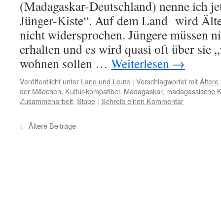
(Madagaskar-Deutschland) nenne ich jet
Jünger-Kiste“. Auf dem Land wird Älte
nicht widersprochen. Jüngere müssen ni
erhalten und es wird quasi oft über sie 
wohnen sollen …
Weiterlesen
→
Veröffentlicht unter
Land und Leute
|
Verschlagwortet mit
Ältere
der Mädchen
,
Kultur-kompatibel
,
Madagaskar
,
madagassische K
Zusammenarbeit
,
Sippe
|
Schreib einen Kommentar
←
Ältere Beiträge