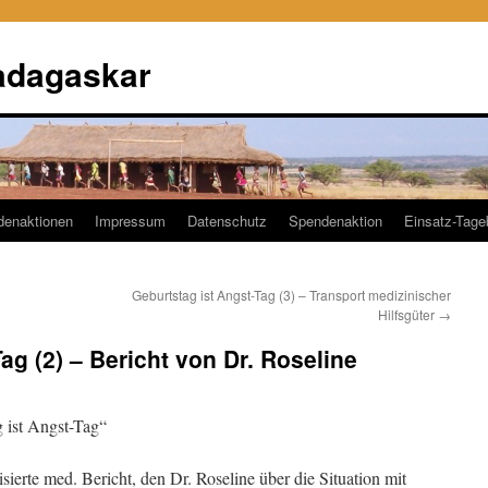
adagaskar
denaktionen
Impressum
Datenschutz
Spendenaktion
Einsatz-Tag
Geburtstag ist Angst-Tag (3) – Transport medizinischer
Hilfsgüter
→
ag (2) – Bericht von Dr. Roseline
g ist Angst-Tag“
sierte med. Bericht, den Dr. Roseline über die Situation mit