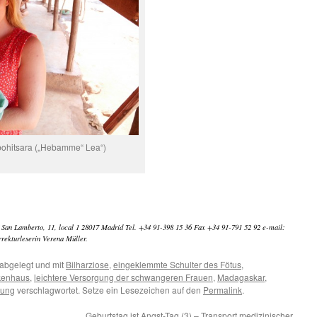
bohitsara („Hebamme“ Lea“)
 San Lamberto, 11, local 1 28017 Madrid Tel. +34 91-398 15 36 Fax +34 91-791 52 92 e-mail:
rrekturleserin Verena Müller.
abgelegt und mit
Bilharziose
,
eingeklemmte Schulter des Fötus
,
kenhaus
,
leichtere Versorgung der schwangeren Frauen
,
Madagaskar
,
tung
verschlagwortet. Setze ein Lesezeichen auf den
Permalink
.
Geburtstag ist Angst-Tag (3) – Transport medizinischer