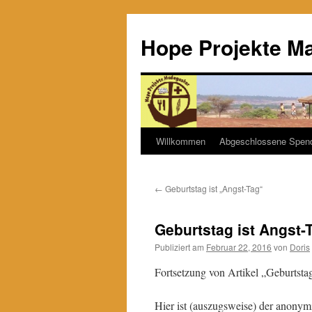
Hope Projekte M
Willkommen
Abgeschlossene Spen
Zum
Inhalt
←
Geburtstag ist „Angst-Tag“
springen
Geburtstag ist Angst-T
Publiziert am
Februar 22, 2016
von
Doris
Fortsetzung von Artikel „Geburtsta
Hier ist (auszugsweise) der anonymi