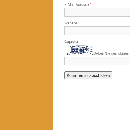
E-Mail-Adresse
*
Website
Captcha
*
Geben Sie den obigen T