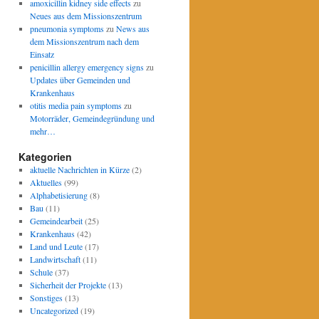
amoxicillin kidney side effects
zu
Neues aus dem Missionszentrum
pneumonia symptoms
zu
News aus
dem Missionszentrum nach dem
Einsatz
penicillin allergy emergency signs
zu
Updates über Gemeinden und
Krankenhaus
otitis media pain symptoms
zu
Motorräder, Gemeindegründung und
mehr…
Kategorien
aktuelle Nachrichten in Kürze
(2)
Aktuelles
(99)
Alphabetisierung
(8)
Bau
(11)
Gemeindearbeit
(25)
Krankenhaus
(42)
Land und Leute
(17)
Landwirtschaft
(11)
Schule
(37)
Sicherheit der Projekte
(13)
Sonstiges
(13)
Uncategorized
(19)