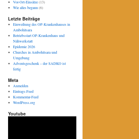
Vor-Ort-Einsätze
(13)
Wie alles begann
(6)
Letzte Beiträge
Einweihung des OP-Krankenhauses in
Ambohitsara
Betriebsstart OP-Krankenhaus und
Nähwerkstatt
Epidemie 2026
Churches in Ambohitsara und
Umgebung
Adventsgeschenk – der SADKO ist
fertig
Meta
Anmelden
Eintrags-Feed
Kommentar-Feed
WordPress.org
Youtube