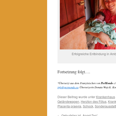
Erfolgreiche Entbindung in Am
Fortsetzung folgt….
PerMondo
*Übersetzt aus dem Französischen von
c/
info@permondo.eu
Übersetzerin Donata Wojcik, Ko
Dieser Beitrag wurde unter
Krankenhaus
Geländewagen
,
Herzton des Fötus
,
Kran
Placenta praevia
,
Schock
,
Sonderausstat
←
Geburtstag ist „Angst-Tag“