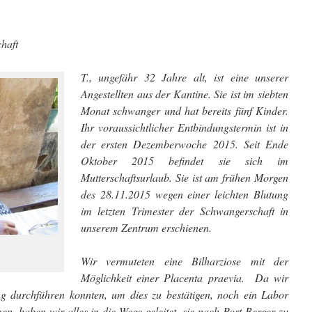
chaft
T., ungefähr 32 Jahre alt, ist eine unserer
Angestellten aus der Kantine. Sie ist im siebten
Monat schwanger und hat bereits fünf Kinder.
Ihr voraussichtlicher Entbindungstermin ist in
der ersten Dezemberwoche 2015. Seit Ende
Oktober 2015 befindet sie sich im
Mutterschaftsurlaub.
Sie ist am frühen Morgen
des 28.11.2015 wegen einer leichten Blutung
im letzten Trimester der Schwangerschaft in
unserem Zentrum erschienen.
Wir vermuteten eine Bilharziose mit der
Möglichkeit einer Placenta praevia. Da wir
ng durchführen konnten, um dies zu bestätigen, noch ein Labor
, haben wir alles in die Wege geleitet, sie nach Port-Berger zu