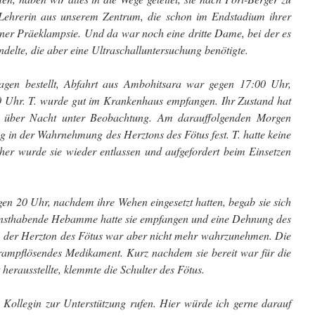
e Lehrerin aus unserem Zentrum, die schon im Endstadium ihrer
er Präeklampsie. Und da war noch eine dritte Dame, bei der es
ndelte, die aber eine Ultraschalluntersuchung benötigte.
gen bestellt, Abfahrt aus Ambohitsara war gegen 17:00 Uhr,
0 Uhr. T. wurde gut im Krankenhaus empfangen. Ihr Zustand hat
and über Nacht unter Beobachtung. Am darauffolgenden Morgen
 in der Wahrnehmung des Herztons des Fötus fest. T. hatte keine
her wurde sie wieder entlassen und aufgefordert beim Einsetzen
n 20 Uhr, nachdem ihre Wehen eingesetzt hatten, begab sie sich
iensthabende Hebamme hatte sie empfangen und eine Dehnung des
t, der Herzton des Fötus war aber nicht mehr wahrzunehmen. Die
ampflösendes Medikament. Kurz nachdem sie bereit war für die
 herausstellte, klemmte die Schulter des Fötus.
Kollegin zur Unterstützung rufen. Hier würde ich gerne darauf