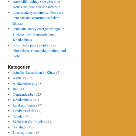
amoxicillin kidney side effects
zu
Neues aus dem Missionszentrum
pneumonia symptoms
zu
News aus
dem Missionszentrum nach dem
Einsatz
penicillin allergy emergency signs
zu
Updates über Gemeinden und
Krankenhaus
otitis media pain symptoms
zu
Motorräder, Gemeindegründung und
mehr…
Kategorien
aktuelle Nachrichten in Kürze
(2)
Aktuelles
(99)
Alphabetisierung
(8)
Bau
(11)
Gemeindearbeit
(25)
Krankenhaus
(42)
Land und Leute
(17)
Landwirtschaft
(11)
Schule
(37)
Sicherheit der Projekte
(13)
Sonstiges
(13)
Uncategorized
(19)