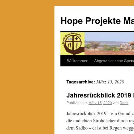
Hope Projekte M
Willkommen
Abgeschlossene Spen
Zum
Inhalt
März 15, 2020
Tagesarchive:
springen
Jahresrückblick 2019
Publiziert am
März 15, 2020
von
Doris
Jahresrückblick 2019 – ein Grund
die undichten Strohdächer durch re
dem Sadko – er ist bei Regen wegg