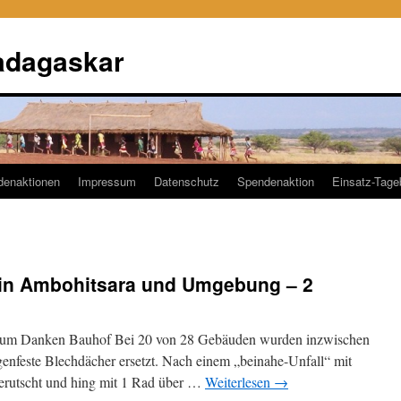
adagaskar
denaktionen
Impressum
Datenschutz
Spendenaktion
Einsatz-Tag
 in Ambohitsara und Umgebung – 2
 zum Danken Bauhof Bei 20 von 28 Gebäuden wurden inzwischen
genfeste Blechdächer ersetzt. Nach einem „beinahe-Unfall“ mit
erutscht und hing mit 1 Rad über …
Weiterlesen
→