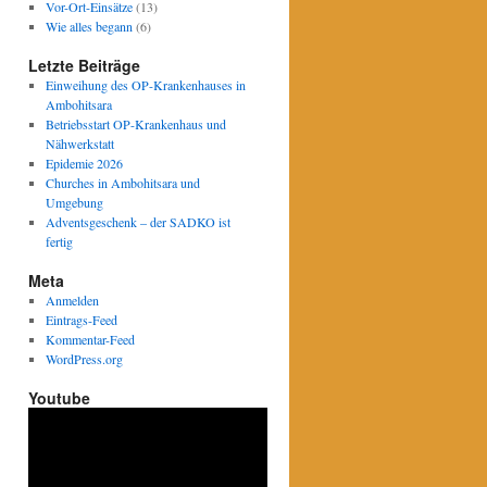
Vor-Ort-Einsätze
(13)
Wie alles begann
(6)
Letzte Beiträge
Einweihung des OP-Krankenhauses in
Ambohitsara
Betriebsstart OP-Krankenhaus und
Nähwerkstatt
Epidemie 2026
Churches in Ambohitsara und
Umgebung
Adventsgeschenk – der SADKO ist
fertig
Meta
Anmelden
Eintrags-Feed
Kommentar-Feed
WordPress.org
Youtube