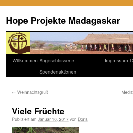
Hope Projekte Madagaskar
Zum
Willkommen
Abgeschlossene
Impressum
D
Inhalt
Spendenaktionen
springen
←
Weihnachtsgruß
Medizi
Viele Früchte
Publiziert am
Januar 10, 2017
von
Doris