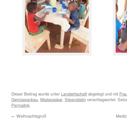
Dieser Beitrag wurde unter
Landwirtschaft
abgelegt und mit
Fra
Gemüseanbau
,
Madagaskar
,
Stipendiatin
verschlagwortet. Setz
Permalink
.
←
Weihnachtsgruß
Medizi