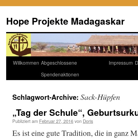
Hope Projekte Madagaskar
Zum
Willkommen
Abgeschlossene
Impressum
D
Inhalt
Spendenaktionen
springen
Sack-Hüpfen
Schlagwort-Archive:
„Tag der Schule“, Geburtsur
Publiziert am
Februar 27, 2016
von
Doris
Es ist eine gute Tradition, die in ganz