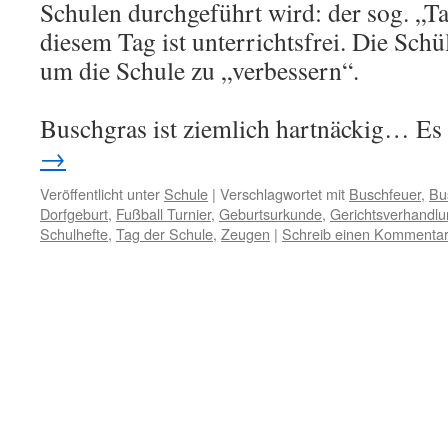
Schulen durchgeführt wird: der sog. „T
diesem Tag ist unterrichtsfrei. Die Sc
um die Schule zu „verbessern“.
Buschgras ist ziemlich hartnäckig… E
→
Veröffentlicht unter
Schule
|
Verschlagwortet mit
Buschfeuer
,
Bu
Dorfgeburt
,
Fußball Turnier
,
Geburtsurkunde
,
Gerichtsverhandl
Schulhefte
,
Tag der Schule
,
Zeugen
|
Schreib einen Kommenta