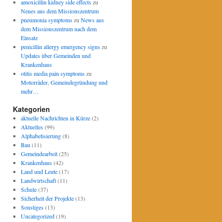
amoxicillin kidney side effects
zu
Neues aus dem Missionszentrum
pneumonia symptoms
zu
News aus
dem Missionszentrum nach dem
Einsatz
penicillin allergy emergency signs
zu
Updates über Gemeinden und
Krankenhaus
otitis media pain symptoms
zu
Motorräder, Gemeindegründung und
mehr…
Kategorien
aktuelle Nachrichten in Kürze
(2)
Aktuelles
(99)
Alphabetisierung
(8)
Bau
(11)
Gemeindearbeit
(25)
Krankenhaus
(42)
Land und Leute
(17)
Landwirtschaft
(11)
Schule
(37)
Sicherheit der Projekte
(13)
Sonstiges
(13)
Uncategorized
(19)