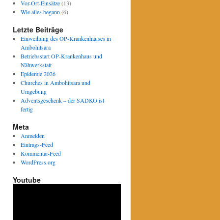
Vor-Ort-Einsätze
(13)
Wie alles begann
(6)
Letzte Beiträge
Einweihung des OP-Krankenhauses in
Ambohitsara
Betriebsstart OP-Krankenhaus und
Nähwerkstatt
Epidemie 2026
Churches in Ambohitsara und
Umgebung
Adventsgeschenk – der SADKO ist
fertig
Meta
Anmelden
Eintrags-Feed
Kommentar-Feed
WordPress.org
Youtube