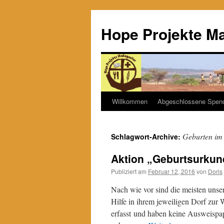
Hope Projekte M
Willkommen
Abgeschlossene Spen
Zum
Inhalt
Geburten im
Schlagwort-Archive:
springen
Aktion „Geburtsurkun
Publiziert am
Februar 12, 2016
von
Doris
Nach wie vor sind die meisten unser
Hilfe in ihrem jeweiligen Dorf zu
erfasst und haben keine Ausweispap