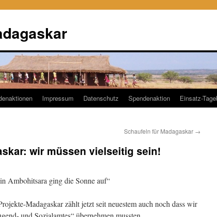
adagaskar
denaktionen
Impressum
Datenschutz
Spendenaktion
Einsatz-Tag
Schaufeln für Madagaskar
→
kar: wir müssen vielseitig sein!
„in Ambohitsara ging die Sonne auf“
ojekte-Madagaskar zählt jetzt seit neuestem auch noch dass wir
„Jugend- und Sozialamtes“ übernehmen mussten.