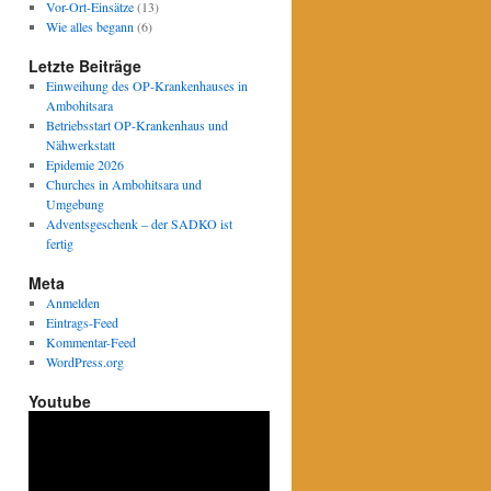
Vor-Ort-Einsätze
(13)
Wie alles begann
(6)
Letzte Beiträge
Einweihung des OP-Krankenhauses in
Ambohitsara
Betriebsstart OP-Krankenhaus und
Nähwerkstatt
Epidemie 2026
Churches in Ambohitsara und
Umgebung
Adventsgeschenk – der SADKO ist
fertig
Meta
Anmelden
Eintrags-Feed
Kommentar-Feed
WordPress.org
Youtube