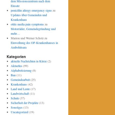
dem Missionszentrum nach dem
Einsatz
penicillin allergy emergency signs
zu
Updates über Gemeinden und
Krankenhaus
otitis media pain symptoms
zu
Motorräder, Gemeindegründung und
mehr…
Marion und Werner Scholz
zu
Einweihung des OP-Krankenhauses in
Ambohitsara
Kategorien
aktuelle Nachrichten in Kürze
(2)
Aktuelles
(99)
Alphabetisierung
(8)
Bau
(11)
Gemeindearbeit
(25)
Krankenhaus
(42)
Land und Leute
(17)
Landwirtschaft
(11)
Schule
(37)
Sicherheit der Projekte
(13)
Sonstiges
(13)
Uncategorized
(19)