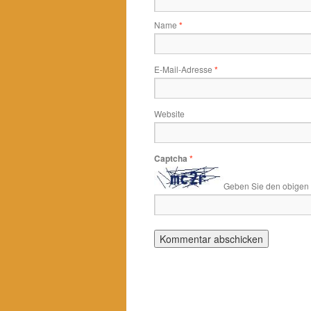
Name
*
E-Mail-Adresse
*
Website
Captcha
*
Geben Sie den obigen T