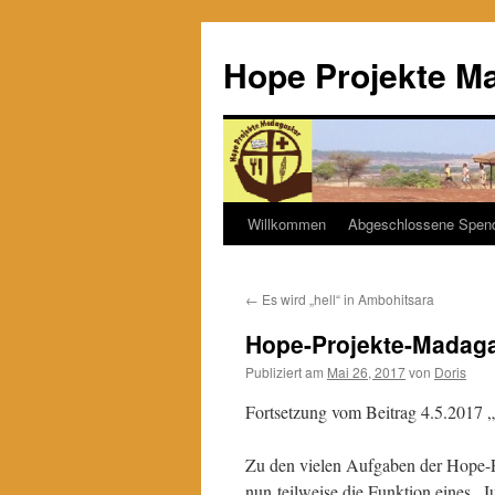
Hope Projekte M
Willkommen
Abgeschlossene Spen
Zum
Inhalt
←
Es wird „hell“ in Ambohitsara
springen
Hope-Projekte-Madagas
Publiziert am
Mai 26, 2017
von
Doris
Fortsetzung vom Beitrag 4.5.2017 
Zu den vielen Aufgaben der Hope-Pr
nun teilweise die Funktion eines 