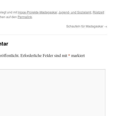
legt und mit
Hope-Projekte-Madagaskar
,
Jugend- und Sozialamt
,
Rüstzeit
chen auf den
Permalink
.
Schaufeln für Madagaskar
→
tar
*
öffentlicht.
Erforderliche Felder sind mit
markiert