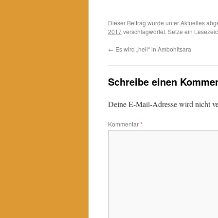
Dieser Beitrag wurde unter
Aktuelles
abge
2017
verschlagwortet. Setze ein Lesezei
←
Es wird „hell“ in Ambohitsara
Schreibe einen Kommen
Deine E-Mail-Adresse wird nicht ver
Kommentar
*