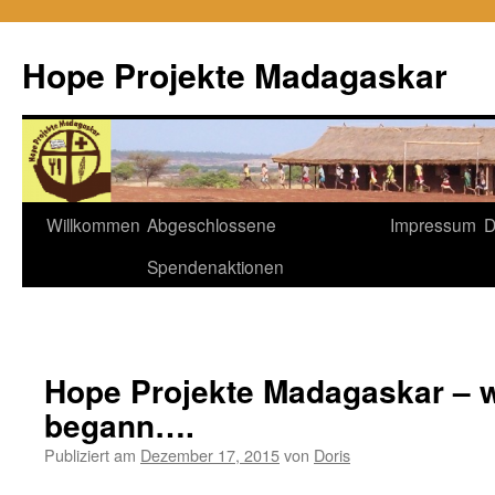
Hope Projekte Madagaskar
Zum
Willkommen
Abgeschlossene
Impressum
D
Inhalt
Spendenaktionen
springen
Hope Projekte Madagaskar – w
begann….
Publiziert am
Dezember 17, 2015
von
Doris