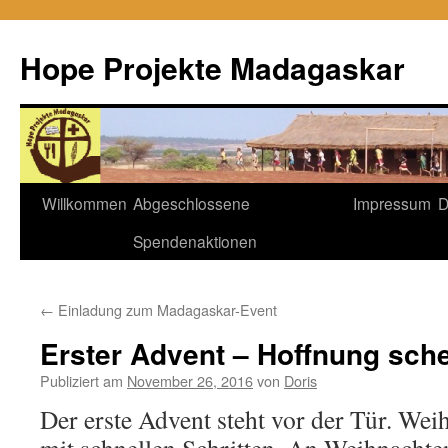
Hope Projekte Madagaskar
Zum
Willkommen
Abgeschlossene
Impressum
D
Inhalt
Spendenaktionen
springen
←
Einladung zum Madagaskar-Event
Erster Advent – Hoffnung sch
Publiziert am
November 26, 2016
von
Doris
Der erste Advent steht vor der Tür. Wei