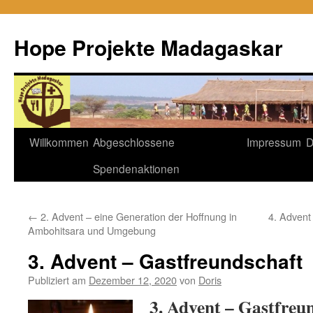
Hope Projekte Madagaskar
Zum
Willkommen
Abgeschlossene
Impressum
D
Inhalt
Spendenaktionen
springen
←
2. Advent – eine Generation der Hoffnung in
4. Advent
Ambohitsara und Umgebung
3. Advent – Gastfreundschaft
Publiziert am
Dezember 12, 2020
von
Doris
3. Advent – Gastfreu