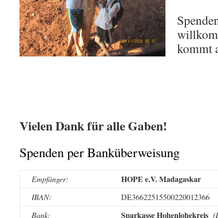
Spenden
willkom
kommt a
Vielen Dank für alle Gaben!
Spenden per Banküberweisung
HOPE e.V. Madagaskar
Empfänger:
IBAN:
DE36
6225
1550
0220
0123
66
Sparkasse Hohenlohekreis
Bank:
(