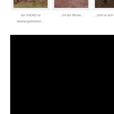
der SADKO ist
…mit der Winde…
…zieht er sich 
steckengeblieben…