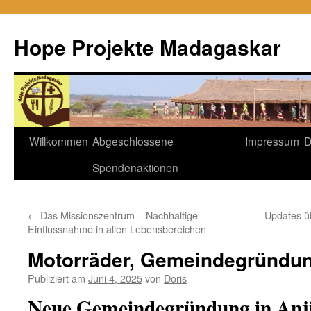
Hope Projekte Madagaskar
Zum
Willkommen
Abgeschlossene
Impressum
D
Inhalt
Spendenaktionen
springen
←
Das Missionszentrum – Nachhaltige
Updates 
Einflussnahme in allen Lebensbereichen
Motorräder, Gemeindegründu
Publiziert am
Juni 4, 2025
von
Doris
Neue Gemeindegründung in Anji