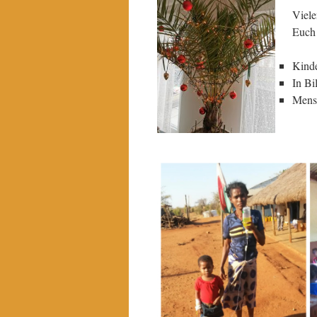
Viele
Euch
Kinde
In Bi
Mensc