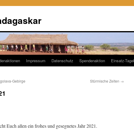
adagaskar
denaktionen
Impressum
Datenschutz
Spendenaktion
Einsatz-Tag
ngolava-Gebirge
Stürmische Zeiten
→
21
ht Euch allen ein frohes und gesegnetes Jahr 2021.