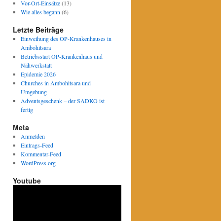
Vor-Ort-Einsätze
(13)
Wie alles begann
(6)
Letzte Beiträge
Einweihung des OP-Krankenhauses in
Ambohitsara
Betriebsstart OP-Krankenhaus und
Nähwerkstatt
Epidemie 2026
Churches in Ambohitsara und
Umgebung
Adventsgeschenk – der SADKO ist
fertig
Meta
Anmelden
Eintrags-Feed
Kommentar-Feed
WordPress.org
Youtube