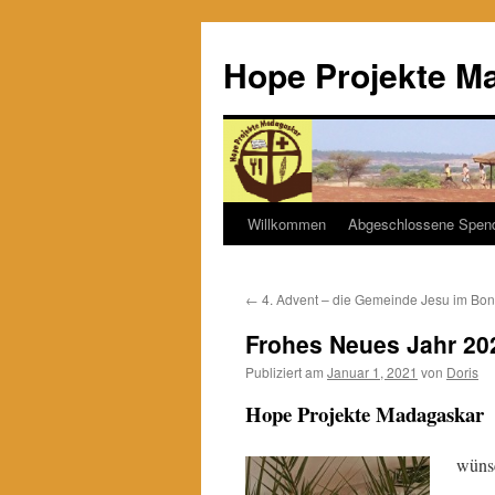
Hope Projekte M
Willkommen
Abgeschlossene Spen
Zum
Inhalt
←
4. Advent – die Gemeinde Jesu im Bo
springen
Frohes Neues Jahr 20
Publiziert am
Januar 1, 2021
von
Doris
Hope Projekte Madagaskar
wünsc