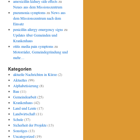
amoxicillin kidney side effects
zu
Neues aus dem Missionszentrum
pneumonia symptoms
zu
News aus
dem Missionszentrum nach dem
Einsatz
penicillin allergy emergency signs
zu
Updates über Gemeinden und
Krankenhaus
otitis media pain symptoms
zu
Motorräder, Gemeindegründung und
mehr…
Kategorien
aktuelle Nachrichten in Kürze
(2)
Aktuelles
(99)
Alphabetisierung
(8)
Bau
(11)
Gemeindearbeit
(25)
Krankenhaus
(42)
Land und Leute
(17)
Landwirtschaft
(11)
Schule
(37)
Sicherheit der Projekte
(13)
Sonstiges
(13)
Uncategorized
(19)