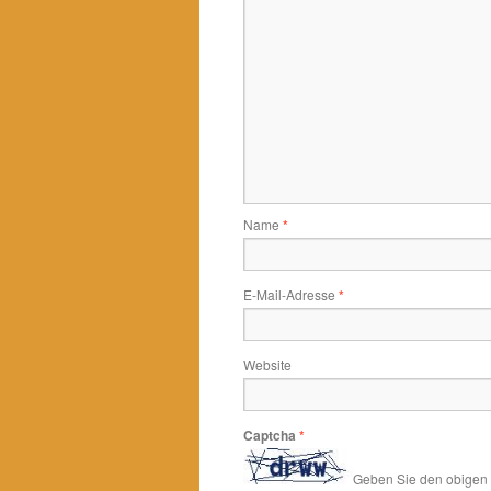
Name
*
E-Mail-Adresse
*
Website
Captcha
*
Geben Sie den obigen T